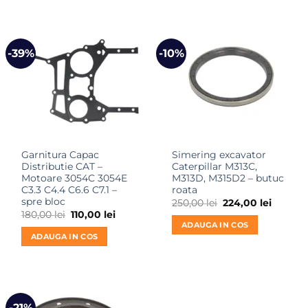
-39%
-10%
Garnitura Capac
Simering excavator
Distributie CAT –
Caterpillar M313C,
Motoare 3054C 3054E
M313D, M315D2 – butuc
C3.3 C4.4 C6.6 C7.1 –
roata
spre bloc
Prețul
Prețul
250,00
lei
224,00
lei
inițial
curent
Prețul
Prețul
180,00
lei
110,00
lei
a
este:
inițial
curent
ADAUGA IN COS
fost:
224,00 l
a
este:
ADAUGA IN COS
250,00 lei.
fost:
110,00 lei.
180,00 lei.
-21%