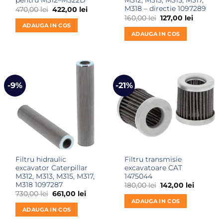
pentru M312–M322D
M312, M313, M315, M317,
M318 – directie 1097289
Prețul
Prețul
470,00
lei
422,00
lei
inițial
curent
Prețul
Prețul
160,00
lei
127,00
lei
a
este:
inițial
curent
ADAUGA IN COS
fost:
422,00 lei.
a
este:
ADAUGA IN COS
470,00 lei.
fost:
127,00 lei
160,00 lei.
-9%
-21%
Filtru hidraulic
Filtru transmisie
excavator Caterpillar
excavatoare CAT
M312, M313, M315, M317,
1475044
M318 1097287
Prețul
Prețul
180,00
lei
142,00
lei
inițial
curent
Prețul
Prețul
730,00
lei
661,00
lei
a
este:
inițial
curent
ADAUGA IN COS
fost:
142,00 le
a
este:
ADAUGA IN COS
180,00 lei.
fost:
661,00 lei.
730,00 lei.