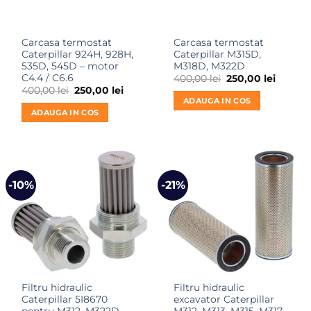
Carcasa termostat
Carcasa termostat
Caterpillar 924H, 928H,
Caterpillar M315D,
535D, 545D – motor
M318D, M322D
C4.4 / C6.6
Prețul
Prețul
400,00
lei
250,00
lei
inițial
curent
Prețul
Prețul
400,00
lei
250,00
lei
a
este:
inițial
curent
ADAUGA IN COS
fost:
250,00 l
a
este:
ADAUGA IN COS
400,00 lei.
fost:
250,00 lei.
400,00 lei.
-10%
-21%
Filtru hidraulic
Filtru hidraulic
Caterpillar 5I8670
excavator Caterpillar