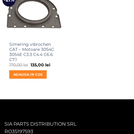
Simering vibrochen
CAT – Motoare 3054C
3054E C3.3 C4.4 C6.6
C7.1
Prețul
Prețul
170,00
lei
135,00
lei
inițial
curent
a
este:
ADAUGA IN COS
fost:
135,00 lei.
170,00 lei.
SIA PARTS DISTRIBUTION SRL
RO35197593