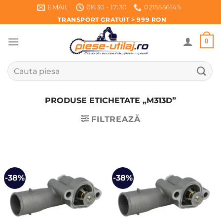
Skip
EMAIL
08:30 - 17:30
0215556145
to
TRANSPORT GRATUIT > 999 RON
content
0
Caută
după:
PRODUSE ETICHETATE „M313D”
FILTREAZĂ
-38%
-38%