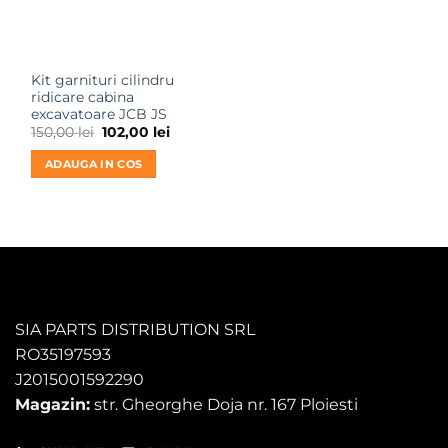
Kit garnituri cilindru
ridicare cabina
excavatoare JCB JS
Prețul
Prețul
150,00
lei
102,00
lei
inițial
curent
a
este:
ADAUGA IN COS
fost:
102,00 lei.
150,00 lei.
SIA PARTS DISTRIBUTION SRL
RO35197593
J2015001592290
Magazin:
str. Gheorghe Doja nr. 167 Ploiesti