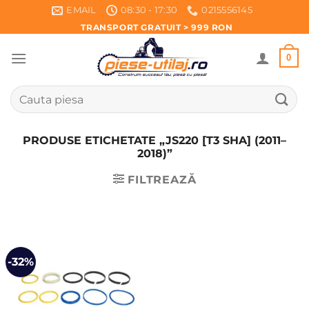
Skip
EMAIL
08:30 - 17:30
0215556145
to
TRANSPORT GRATUIT > 999 RON
content
0
Caută
după:
PRODUSE ETICHETATE „JS220 [T3 SHA] (2011–
2018)”
FILTREAZĂ
-32%