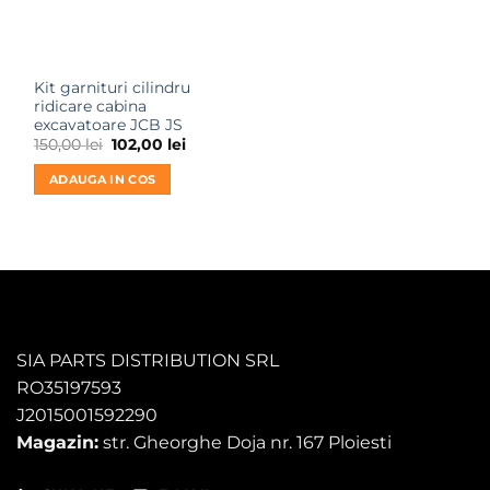
Kit garnituri cilindru
ridicare cabina
excavatoare JCB JS
Prețul
Prețul
150,00
lei
102,00
lei
inițial
curent
a
este:
ADAUGA IN COS
fost:
102,00 lei.
150,00 lei.
SIA PARTS DISTRIBUTION SRL
RO35197593
J2015001592290
Magazin:
str. Gheorghe Doja nr. 167 Ploiesti