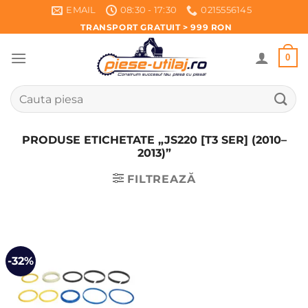
Skip
EMAIL
08:30 - 17:30
0215556145
to
TRANSPORT GRATUIT > 999 RON
content
0
Caută
după:
PRODUSE ETICHETATE „JS220 [T3 SER] (2010–
2013)”
FILTREAZĂ
-32%