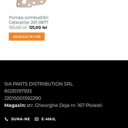
Pompa combustibil
Caterpillar 201-0877
Prețul
Prețul
150,00
lei
121,00
lei
inițial
curent
a
este:
ADAUGA IN COS
fost:
121,00 lei.
150,00 lei.
SIA PARTS DISTRIBUTION SRL
RO35197593
J2015001592290
Magazin:
str. Gheorghe Doja nr. 167 Ploiesti
SUNA-NE
E-MAIL