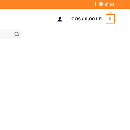
COȘ /
0,00
LEI
0