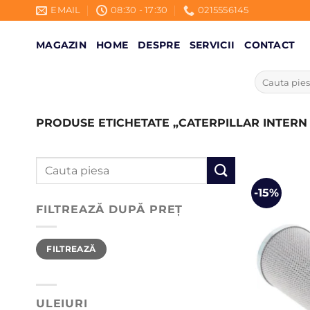
Skip
EMAIL
08:30 - 17:30
0215556145
to
content
MAGAZIN
HOME
DESPRE
SERVICII
CONTACT
Caută
după:
PRODUSE ETICHETATE „CATERPILLAR INTERN M
Caută
după:
-15%
FILTREAZĂ DUPĂ PREȚ
Preț
Preț
FILTREAZĂ
minim
maxim
ULEIURI