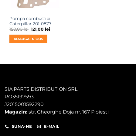
Pompa combustibil
Caterpillar 201-0877
Prețul
Prețul
150,00
lei
121,00
lei
inițial
curent
a
este:
ADAUGA IN COS
fost:
121,00 lei.
150,00 lei.
SIA PARTS DISTRIBUTION SRL
RO35197593
J2015001592290
Magazin:
str. Gheorghe Doja nr. 167 Ploiesti
SUNA-NE
E-MAIL