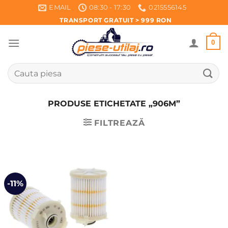
Skip
EMAIL
08:30 - 17:30
0215556145
to
TRANSPORT GRATUIT > 999 RON
content
0
Caută
după:
PRODUSE ETICHETATE „906M”
FILTREAZĂ
-11%