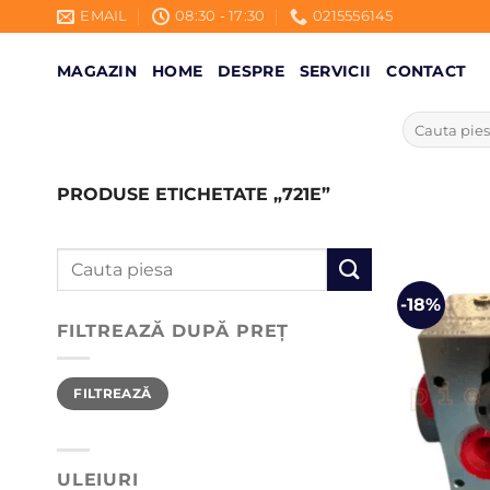
Skip
EMAIL
08:30 - 17:30
0215556145
to
content
MAGAZIN
HOME
DESPRE
SERVICII
CONTACT
Caută
după:
PRODUSE ETICHETATE „721E”
Caută
după:
-18%
FILTREAZĂ DUPĂ PREȚ
Preț
Preț
FILTREAZĂ
minim
maxim
ULEIURI