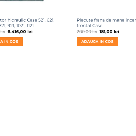
tor hidraulic Case 521, 621,
Placute frana de mana inca
821, 921, 1021, 1121
frontal Case
Prețul
Prețul
Prețul
Prețul
0
lei
6.416,00
lei
200,00
lei
181,00
lei
inițial
curent
inițial
curent
a
este:
a
este:
A IN COS
ADAUGA IN COS
fost:
6.416,00 lei.
fost:
181,00 le
7.800,00 lei.
200,00 lei.