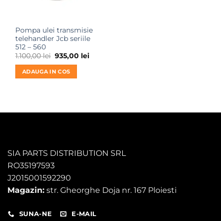
Pompa ulei transmisie
telehandler Jcb seriile
512 – 560
Prețul
Prețul
1.100,00
lei
935,00
lei
inițial
curent
a
este:
ADAUGA IN COS
fost:
935,00 lei.
1.100,00 lei.
SIA PARTS DISTRIBUTION SRL
RO35197593
J2015001592290
Magazin:
str. Gheorghe Doja nr. 167 Ploiesti
SUNA-NE
E-MAIL