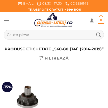
Skip
EMAIL
08:30 - 17:30
0215556145
to
TRANSPORT GRATUIT > 999 RON
content
0
Caută
după:
PRODUSE ETICHETATE „560-80 [T4I] (2014-2019)”
FILTREAZĂ
-15%