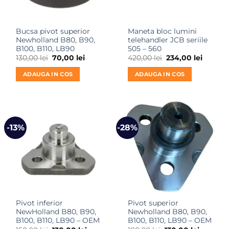
Bucsa pivot superior
Maneta bloc lumini
Newholland B80, B90,
telehandler JCB seriile
B100, B110, LB90
505 – 560
Prețul
Prețul
Prețul
Prețul
130,00
lei
70,00
lei
420,00
lei
234,00
lei
inițial
curent
inițial
curent
a
este:
a
este:
ADAUGA IN COS
ADAUGA IN COS
fost:
70,00 lei.
fost:
234,00 l
130,00 lei.
420,00 lei.
-13%
-28%
Pivot inferior
Pivot superior
NewHolland B80, B90,
Newholland B80, B90,
B100, B110, LB90 – OEM
B100, B110, LB90 – OEM