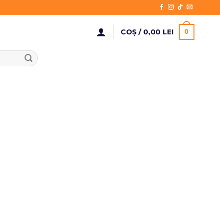
COȘ /
0,00
LEI
0