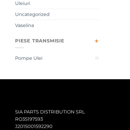
Uleiuri
Uncategorized
Vaselina
PIESE TRANSMISIE
Pompe Ulei
(1)
SIA PARTS DISTRIBUTION SRL
RO35197593
J2015001592290