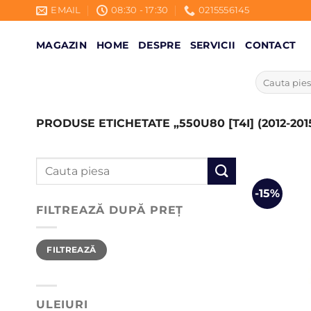
Skip
EMAIL
08:30 - 17:30
0215556145
to
content
MAGAZIN
HOME
DESPRE
SERVICII
CONTACT
Caută
după:
PRODUSE ETICHETATE „550U80 [T4I] (2012-201
Caută
după:
-15%
FILTREAZĂ DUPĂ PREȚ
Preț
Preț
FILTREAZĂ
minim
maxim
ULEIURI