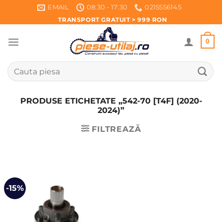
Skip
EMAIL
08:30 - 17:30
0215556145
to
TRANSPORT GRATUIT > 999 RON
content
0
Caută
după:
PRODUSE ETICHETATE „542-70 [T4F] (2020-
2024)”
FILTREAZĂ
-15%