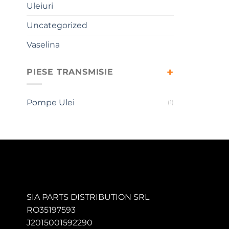
Uleiuri
Uncategorized
Vaselina
PIESE TRANSMISIE
Pompe Ulei
(1)
SIA PARTS DISTRIBUTION SRL
RO35197593
J2015001592290