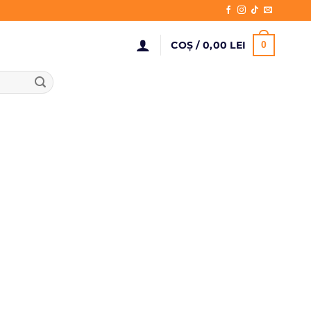
COȘ /
0,00
LEI
0