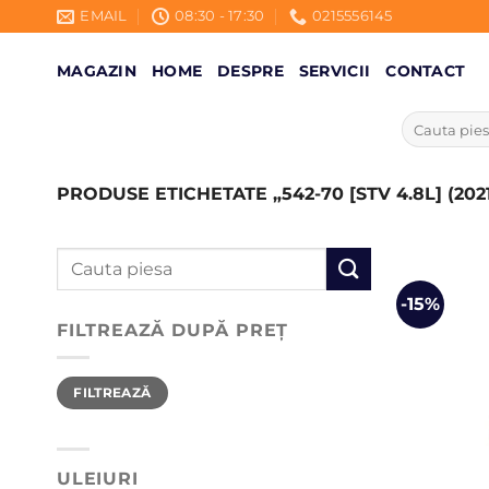
Skip
EMAIL
08:30 - 17:30
0215556145
to
content
MAGAZIN
HOME
DESPRE
SERVICII
CONTACT
Caută
după:
PRODUSE ETICHETATE „542-70 [STV 4.8L] (2021
Caută
după:
-15%
FILTREAZĂ DUPĂ PREȚ
Preț
Preț
FILTREAZĂ
minim
maxim
ULEIURI