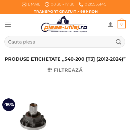
Skip
EMAIL
08:30 - 17:30
0215556145
to
TRANSPORT GRATUIT > 999 RON
content
0
Caută
după:
PRODUSE ETICHETATE „540-200 [T3] (2012-2024)”
FILTREAZĂ
-15%