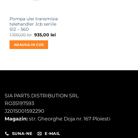
Pompa ulei transmisie
telehandler Jcb seriile
512 – 560
Prețul
Prețul
1.100,00
lei
935,00
lei
inițial
curent
a
este:
ADAUGA IN COS
fost:
935,00 lei.
1.100,00 lei.
SIA PARTS DISTRIBUTION SRL
RO35197593
J2015001592290
Magazin:
str. Gheorghe Doja nr. 167 Ploiesti
SUNA-NE
E-MAIL