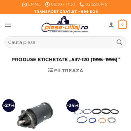
Skip
EMAIL
08:30 - 17:30
0215556145
to
TRANSPORT GRATUIT > 999 RON
content
0
Caută
după:
PRODUSE ETICHETATE „537-120 (1995–1996)”
FILTREAZĂ
-27%
-24%