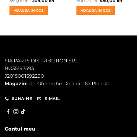
Prețul
Prețul
Prețul
Prețul
350,00
lei
209,00
lei
600,00
lei
450,00
lei
inițial
curent
inițial
curent
a
este:
a
este:
ADAUGA IN COS
ADAUGA IN COS
fost:
209,00 lei.
fost:
450,00 
350,00 lei.
600,00 lei.
SIA PARTS DISTRIBUTION SRL
RO35197593
J2015001592290
Magazin:
str. Gheorghe Doja nr. 167 Ploiesti
SUNA-NE
E-MAIL
Contul meu