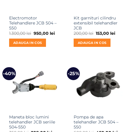
Electromotor
Kit garnituri cilindru
Telehandlere JCB 504 –
extensibil telehandler
550
JCB
Prețul
Prețul
Prețul
Prețul
1.300,00
lei
950,00
lei
200,00
lei
153,00
lei
inițial
curent
inițial
curent
a
este:
a
este:
ADAUGA IN COS
ADAUGA IN COS
fost:
950,00 lei.
fost:
153,00 le
1.300,00 lei.
200,00 lei.
-40%
-25%
Maneta bloc lumini
Pompa de apa
telehandler JCB seriile
telehandler JCB 504 –
504-550
550