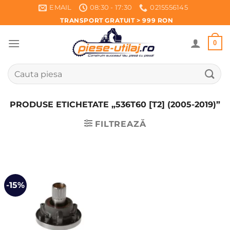
Skip
EMAIL
08:30 - 17:30
0215556145
to
TRANSPORT GRATUIT > 999 RON
content
0
Caută
după:
PRODUSE ETICHETATE „536T60 [T2] (2005-2019)”
FILTREAZĂ
-15%