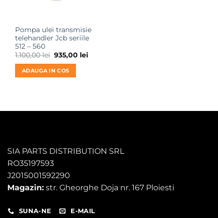
Pompa ulei transmisie
telehandler Jcb seriile
512 – 560
Prețul
Prețul
1.100,00
lei
935,00
lei
inițial
curent
a
este:
ADAUGA IN COS
fost:
935,00 lei.
1.100,00 lei.
SIA PARTS DISTRIBUTION SRL
RO35197593
J2015001592290
Magazin:
str. Gheorghe Doja nr. 167 Ploiesti
SUNA-NE
E-MAIL