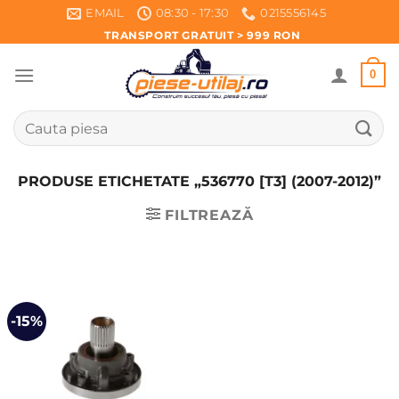
Skip
EMAIL
08:30 - 17:30
0215556145
to
TRANSPORT GRATUIT > 999 RON
content
0
Caută
după:
PRODUSE ETICHETATE „536770 [T3] (2007-2012)”
FILTREAZĂ
-15%