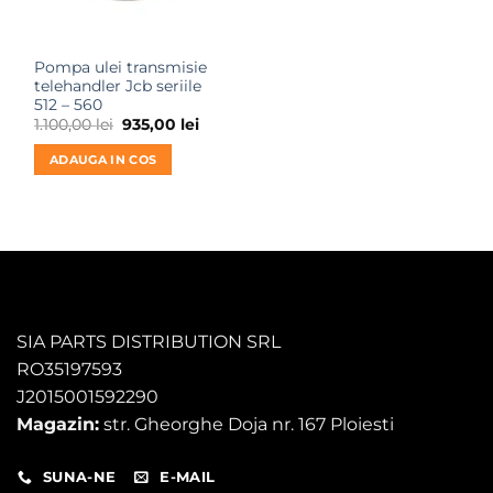
Pompa ulei transmisie
telehandler Jcb seriile
512 – 560
Prețul
Prețul
1.100,00
lei
935,00
lei
inițial
curent
a
este:
ADAUGA IN COS
fost:
935,00 lei.
1.100,00 lei.
SIA PARTS DISTRIBUTION SRL
RO35197593
J2015001592290
Magazin:
str. Gheorghe Doja nr. 167 Ploiesti
SUNA-NE
E-MAIL