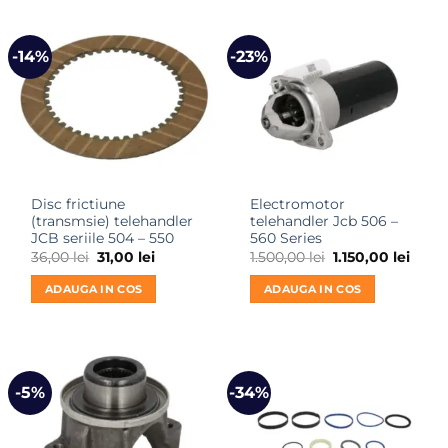
-14%
-23%
Disc frictiune
Electromotor
(transmsie) telehandler
telehandler Jcb 506 –
JCB seriile 504 – 550
560 Series
Prețul
Prețul
Prețul
Prețu
36,00
lei
31,00
lei
1.500,00
lei
1.150,00
lei
inițial
curent
inițial
curen
a
este:
a
este:
ADAUGA IN COS
ADAUGA IN COS
fost:
31,00 lei.
fost:
1.150,
36,00 lei.
1.500,00 lei.
-5%
-34%