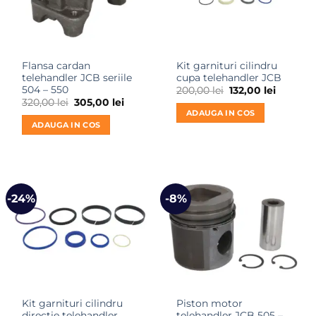
Flansa cardan
Kit garnituri cilindru
telehandler JCB seriile
cupa telehandler JCB
504 – 550
Prețul
Prețul
200,00
lei
132,00
lei
inițial
curent
Prețul
Prețul
320,00
lei
305,00
lei
a
este:
inițial
curent
ADAUGA IN COS
fost:
132,00 le
a
este:
ADAUGA IN COS
200,00 lei.
fost:
305,00 lei.
320,00 lei.
-24%
-8%
Kit garnituri cilindru
Piston motor
directie telehandler
telehandler JCB 505 –