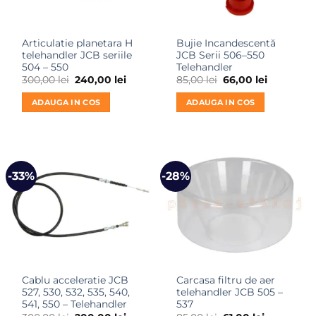
Articulatie planetara H
Bujie Incandescentă
telehandler JCB seriile
JCB Serii 506–550
504 – 550
Telehandler
Prețul
Prețul
Prețul
Prețul
300,00
lei
240,00
lei
85,00
lei
66,00
lei
inițial
curent
inițial
curent
a
este:
a
este:
ADAUGA IN COS
ADAUGA IN COS
fost:
240,00 lei.
fost:
66,00 lei.
300,00 lei.
85,00 lei.
-33%
-28%
Cablu acceleratie JCB
Carcasa filtru de aer
527, 530, 532, 535, 540,
telehandler JCB 505 –
541, 550 – Telehandler
537