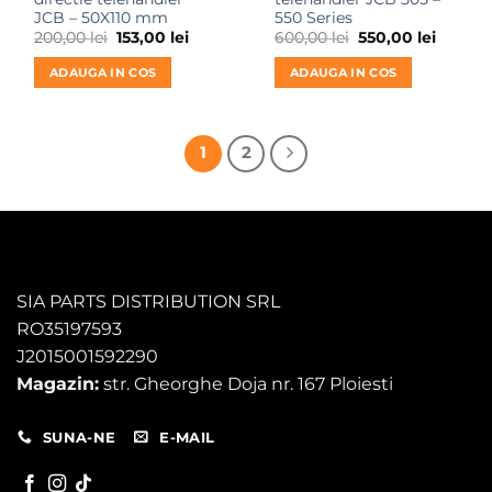
JCB – 50X110 mm
550 Series
Prețul
Prețul
Prețul
Prețul
200,00
lei
153,00
lei
600,00
lei
550,00
lei
inițial
curent
inițial
curent
a
este:
a
este:
ADAUGA IN COS
ADAUGA IN COS
fost:
153,00 lei.
fost:
550,00 l
200,00 lei.
600,00 lei.
1
2
SIA PARTS DISTRIBUTION SRL
RO35197593
J2015001592290
Magazin:
str. Gheorghe Doja nr. 167 Ploiesti
SUNA-NE
E-MAIL