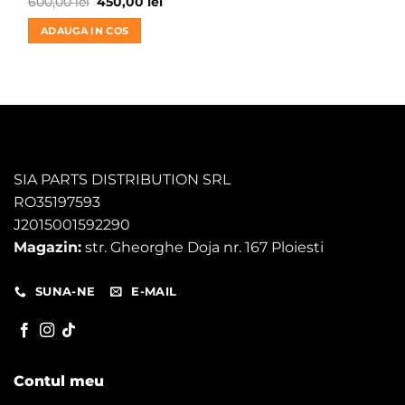
Prețul
Prețul
600,00
lei
450,00
lei
inițial
curent
a
este:
ADAUGA IN COS
fost:
450,00 lei.
600,00 lei.
SIA PARTS DISTRIBUTION SRL
RO35197593
J2015001592290
Magazin:
str. Gheorghe Doja nr. 167 Ploiesti
SUNA-NE
E-MAIL
Contul meu