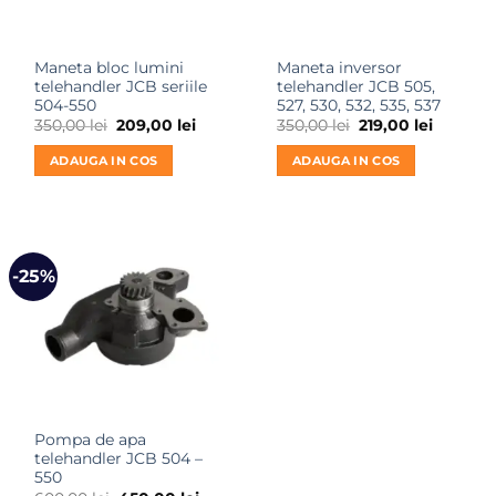
Maneta bloc lumini
Maneta inversor
telehandler JCB seriile
telehandler JCB 505,
504-550
527, 530, 532, 535, 537
Prețul
Prețul
Prețul
Prețul
350,00
lei
209,00
lei
350,00
lei
219,00
lei
inițial
curent
inițial
curent
a
este:
a
este:
ADAUGA IN COS
ADAUGA IN COS
fost:
209,00 lei.
fost:
219,00 le
350,00 lei.
350,00 lei.
-25%
Pompa de apa
telehandler JCB 504 –
550