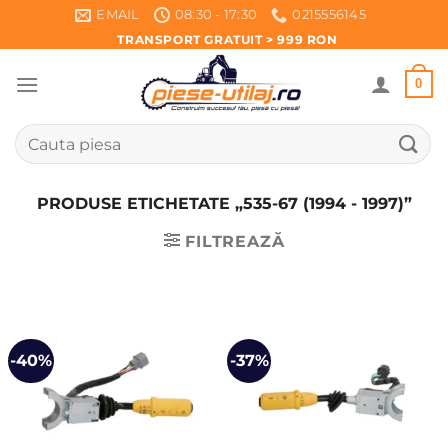
Skip
EMAIL
08:30 - 17:30
0215556145
to
TRANSPORT GRATUIT > 999 RON
content
0
Caută
după:
PRODUSE ETICHETATE „535-67 (1994 - 1997)”
FILTREAZĂ
-40%
-37%