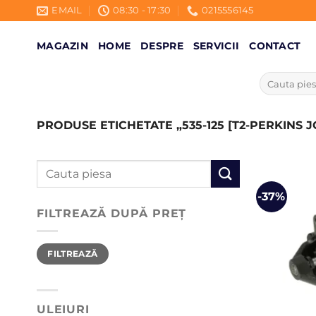
Skip
EMAIL
08:30 - 17:30
0215556145
to
content
MAGAZIN
HOME
DESPRE
SERVICII
CONTACT
Caută
după:
PRODUSE ETICHETATE „535-125 [T2-PERKINS JC
Caută
după:
-37%
FILTREAZĂ DUPĂ PREȚ
Preț
Preț
FILTREAZĂ
minim
maxim
ULEIURI