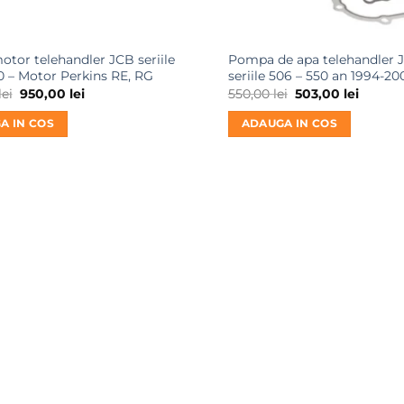
otor telehandler JCB seriile
Pompa de apa telehandler 
0 – Motor Perkins RE, RG
seriile 506 – 550 an 1994-20
Prețul
Prețul
Prețul
Prețul
lei
950,00
lei
550,00
lei
503,00
lei
inițial
curent
inițial
curent
a
este:
a
este:
A IN COS
ADAUGA IN COS
fost:
950,00 lei.
fost:
503,00 l
1.500,00 lei.
550,00 lei.