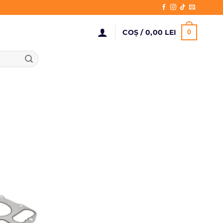
COȘ /
0,00
LEI
0