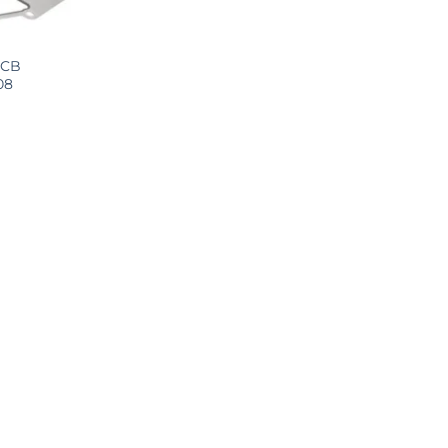
JCB
08
ei.