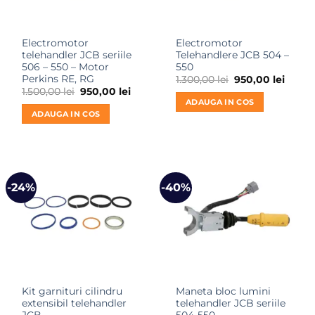
Electromotor
Electromotor
telehandler JCB seriile
Telehandlere JCB 504 –
506 – 550 – Motor
550
Perkins RE, RG
Prețul
Prețul
1.300,00
lei
950,00
lei
inițial
curen
Prețul
Prețul
1.500,00
lei
950,00
lei
a
este:
inițial
curent
ADAUGA IN COS
fost:
950,00
a
este:
ADAUGA IN COS
1.300,00 lei.
fost:
950,00 lei.
1.500,00 lei.
-24%
-40%
Kit garnituri cilindru
Maneta bloc lumini
extensibil telehandler
telehandler JCB seriile