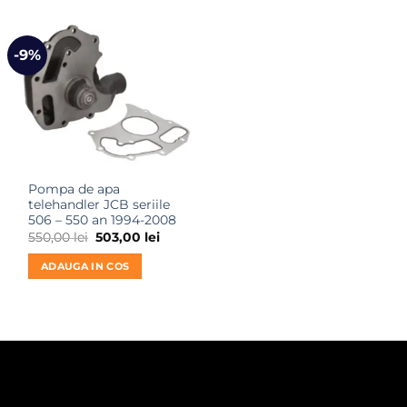
-9%
Pompa de apa
telehandler JCB seriile
506 – 550 an 1994-2008
Prețul
Prețul
550,00
lei
503,00
lei
inițial
curent
a
este:
ADAUGA IN COS
fost:
503,00 lei.
550,00 lei.