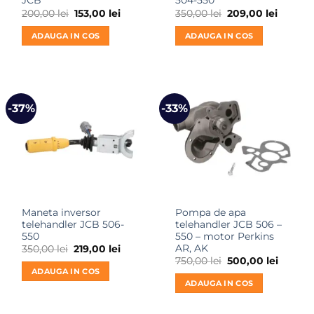
JCB
504-550
Prețul
Prețul
Prețul
Prețul
200,00
lei
153,00
lei
350,00
lei
209,00
lei
inițial
curent
inițial
curent
a
este:
a
este:
ADAUGA IN COS
ADAUGA IN COS
fost:
153,00 lei.
fost:
209,00 l
200,00 lei.
350,00 lei.
-37%
-33%
Maneta inversor
Pompa de apa
telehandler JCB 506-
telehandler JCB 506 –
550
550 – motor Perkins
AR, AK
Prețul
Prețul
350,00
lei
219,00
lei
inițial
curent
Prețul
Prețul
750,00
lei
500,00
lei
a
este:
inițial
curent
ADAUGA IN COS
fost:
219,00 lei.
a
este:
ADAUGA IN COS
350,00 lei.
fost:
500,00 l
750,00 lei.