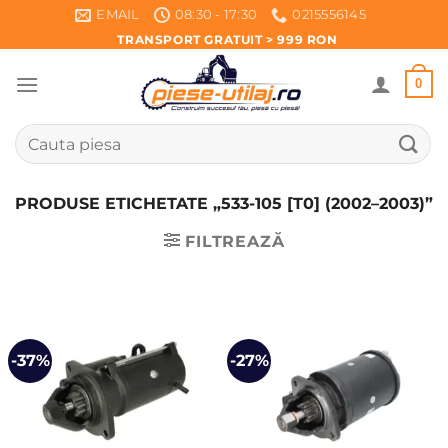
Skip
EMAIL
08:30 - 17:30
0215556145
to
TRANSPORT GRATUIT > 999 RON
content
0
Caută
după:
PRODUSE ETICHETATE „533-105 [T0] (2002–2003)”
FILTREAZĂ
-37%
-27%