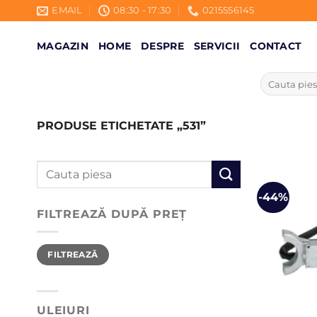
Skip
EMAIL
08:30 - 17:30
0215556145
to
content
MAGAZIN
HOME
DESPRE
SERVICII
CONTACT
Caută
după:
PRODUSE ETICHETATE „531”
Caută
după:
-44%
FILTREAZĂ DUPĂ PREȚ
Preț
Preț
FILTREAZĂ
minim
maxim
ULEIURI