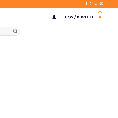
COȘ /
0,00
LEI
0