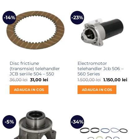
-14%
-23%
Disc frictiune
Electromotor
(transmsie) telehandler
telehandler Jcb 506 –
JCB seriile 504 – 550
560 Series
Prețul
Prețul
Prețul
Prețu
36,00
lei
31,00
lei
1.500,00
lei
1.150,00
lei
inițial
curent
inițial
curen
a
este:
a
este:
ADAUGA IN COS
ADAUGA IN COS
fost:
31,00 lei.
fost:
1.150,
36,00 lei.
1.500,00 lei.
-5%
-34%