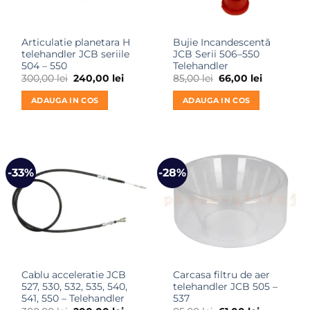
Articulatie planetara H
Bujie Incandescentă
telehandler JCB seriile
JCB Serii 506–550
504 – 550
Telehandler
Prețul
Prețul
Prețul
Prețul
300,00
lei
240,00
lei
85,00
lei
66,00
lei
inițial
curent
inițial
curent
a
este:
a
este:
ADAUGA IN COS
ADAUGA IN COS
fost:
240,00 lei.
fost:
66,00 lei.
300,00 lei.
85,00 lei.
-33%
-28%
Cablu acceleratie JCB
Carcasa filtru de aer
527, 530, 532, 535, 540,
telehandler JCB 505 –
541, 550 – Telehandler
537