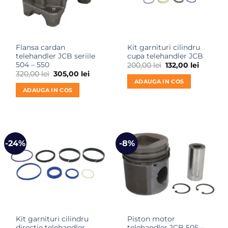
Flansa cardan
Kit garnituri cilindru
telehandler JCB seriile
cupa telehandler JCB
504 – 550
Prețul
Prețul
200,00
lei
132,00
lei
inițial
curent
Prețul
Prețul
320,00
lei
305,00
lei
a
este:
inițial
curent
ADAUGA IN COS
fost:
132,00 le
a
este:
ADAUGA IN COS
200,00 lei.
fost:
305,00 lei.
320,00 lei.
-24%
-8%
Kit garnituri cilindru
Piston motor
directie telehandler
telehandler JCB 505 –