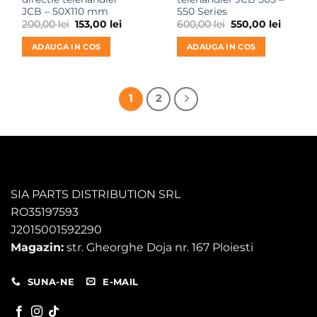
JCB – 50X110 mm
550 Series
Prețul
Prețul
Prețul
Prețul
200,00
lei
153,00
lei
600,00
lei
550,00
lei
inițial
curent
inițial
curent
a
este:
a
este:
ADAUGA IN COS
ADAUGA IN COS
fost:
153,00 lei.
fost:
550,00 l
200,00 lei.
600,00 lei.
1
2
SIA PARTS DISTRIBUTION SRL
RO35197593
J2015001592290
Magazin:
str. Gheorghe Doja nr. 167 Ploiesti
SUNA-NE
E-MAIL