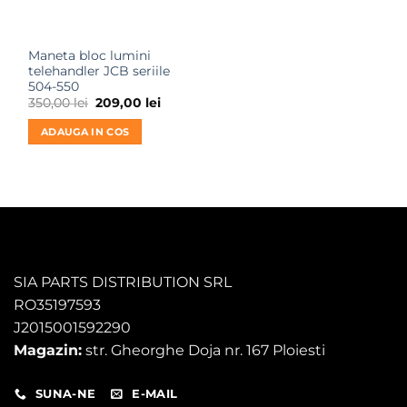
Maneta bloc lumini
telehandler JCB seriile
504-550
Prețul
Prețul
350,00
lei
209,00
lei
inițial
curent
a
este:
ADAUGA IN COS
fost:
209,00 lei.
350,00 lei.
SIA PARTS DISTRIBUTION SRL
RO35197593
J2015001592290
Magazin:
str. Gheorghe Doja nr. 167 Ploiesti
SUNA-NE
E-MAIL