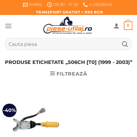
Skip
EMAIL
08:30 - 17:30
0215556145
to
TRANSPORT GRATUIT > 999 RON
content
0
Caută
după:
PRODUSE ETICHETATE „506CH [T0] (1999 - 2003)”
FILTREAZĂ
-40%