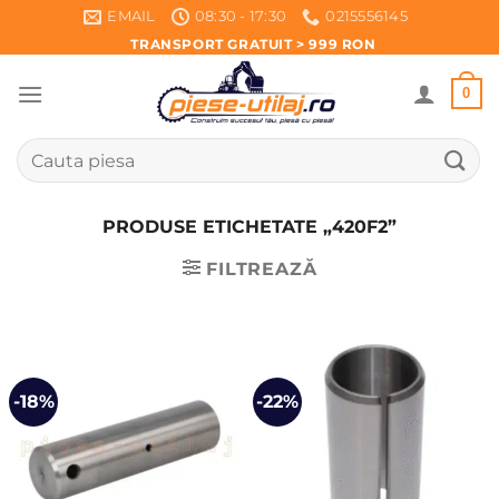
Skip
EMAIL
08:30 - 17:30
0215556145
to
TRANSPORT GRATUIT > 999 RON
content
0
Caută
după:
PRODUSE ETICHETATE „420F2”
FILTREAZĂ
-18%
-22%