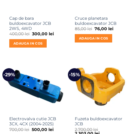
Cap de bara
Cruce planetara
buldoexcavator JCB
buldoexcavator JCB
2WS, 4WD
Prețul
Prețul
85,00
lei
76,00
lei
inițial
curent
Prețul
Prețul
400,00
lei
300,00
lei
a
este:
inițial
curent
ADAUGA IN COS
fost:
76,00 lei.
a
este:
ADAUGA IN COS
85,00 lei.
fost:
300,00 lei.
400,00 lei.
-29%
-15%
Electrovalva cutie JCB
Fuzeta buldoexcavator
3CX, 4CX (2004-2025)
JCB
Prețul
Prețul
700,00
lei
500,00
lei
2.700,00
lei
inițial
curent
Prețul
Prețul
2.303,00
lei