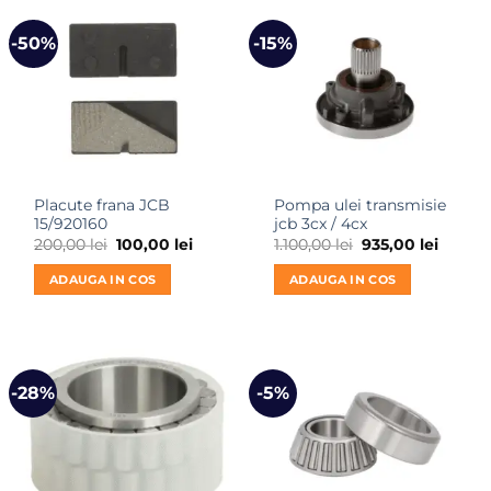
-50%
-15%
Placute frana JCB
Pompa ulei transmisie
15/920160
jcb 3cx / 4cx
Prețul
Prețul
Prețul
Prețul
200,00
lei
100,00
lei
1.100,00
lei
935,00
lei
inițial
curent
inițial
curent
a
este:
a
este:
ADAUGA IN COS
ADAUGA IN COS
fost:
100,00 lei.
fost:
935,00 
200,00 lei.
1.100,00 lei.
-28%
-5%