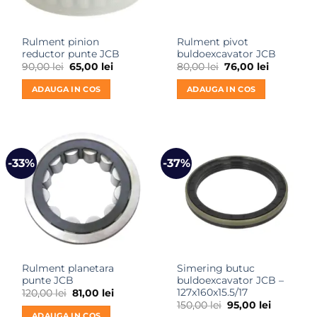
Rulment pinion
Rulment pivot
reductor punte JCB
buldoexcavator JCB
Prețul
Prețul
Prețul
Prețul
90,00
lei
65,00
lei
80,00
lei
76,00
lei
inițial
curent
inițial
curent
a
este:
a
este:
ADAUGA IN COS
ADAUGA IN COS
fost:
65,00 lei.
fost:
76,00 lei.
90,00 lei.
80,00 lei.
-33%
-37%
Rulment planetara
Simering butuc
punte JCB
buldoexcavator JCB –
127x160x15.5/17
Prețul
Prețul
120,00
lei
81,00
lei
inițial
curent
Prețul
Prețul
150,00
lei
95,00
lei
a
este:
inițial
curent
ADAUGA IN COS