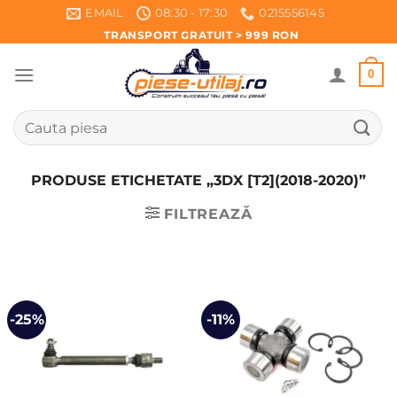
Skip
EMAIL
08:30 - 17:30
0215556145
to
TRANSPORT GRATUIT > 999 RON
content
0
Caută
după:
PRODUSE ETICHETATE „3DX [T2](2018-2020)”
FILTREAZĂ
-25%
-11%