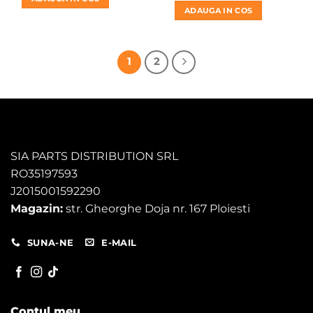
fost:
81,00 lei.
a
este:
ADAUGA IN COS
120,00 lei.
fost:
95,00 lei.
150,00 lei.
1
2
SIA PARTS DISTRIBUTION SRL
RO35197593
J2015001592290
Magazin:
str. Gheorghe Doja nr. 167 Ploiesti
SUNA-NE
E-MAIL
Contul meu