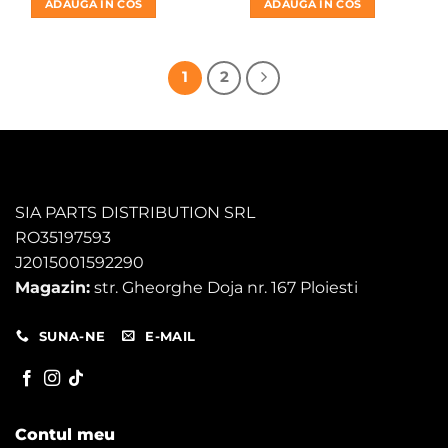
ADAUGA IN COS
ADAUGA IN COS
fost:
112,00 lei.
fost:
559,00 l
120,00 lei.
730,00 lei.
1
2
SIA PARTS DISTRIBUTION SRL
RO35197593
J2015001592290
Magazin:
str. Gheorghe Doja nr. 167 Ploiesti
SUNA-NE
E-MAIL
Contul meu