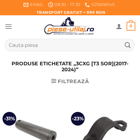
Skip
EMAIL
08:30 - 17:30
0215556145
to
TRANSPORT GRATUIT > 999 RON
content
0
Caută
după:
PRODUSE ETICHETATE „3CXG [T3 SOR](2017-
2024)”
FILTREAZĂ
-31%
-23%