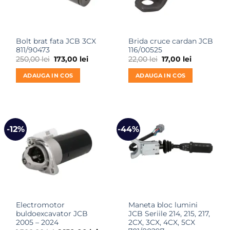
Bolt brat fata JCB 3CX
Brida cruce cardan JCB
811/90473
116/00525
Prețul
Prețul
Prețul
Prețul
250,00
lei
173,00
lei
22,00
lei
17,00
lei
inițial
curent
inițial
curent
a
este:
a
este:
ADAUGA IN COS
ADAUGA IN COS
fost:
173,00 lei.
fost:
17,00 lei.
250,00 lei.
22,00 lei.
-12%
-44%
Electromotor
Maneta bloc lumini
buldoexcavator JCB
JCB Seriile 214, 215, 217,
2005 – 2024
2CX, 3CX, 4CX, 5CX