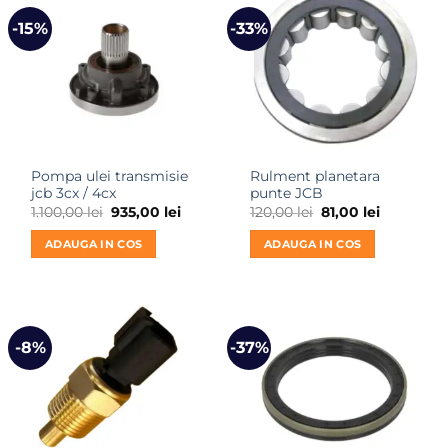
-15%
-33%
Pompa ulei transmisie
Rulment planetara
jcb 3cx / 4cx
punte JCB
Prețul
Prețul
Prețul
Prețul
1.100,00
lei
935,00
lei
120,00
lei
81,00
lei
inițial
curent
inițial
curent
a
este:
a
este:
ADAUGA IN COS
ADAUGA IN COS
fost:
935,00 lei.
fost:
81,00 lei.
1.100,00 lei.
120,00 lei.
-8%
-37%