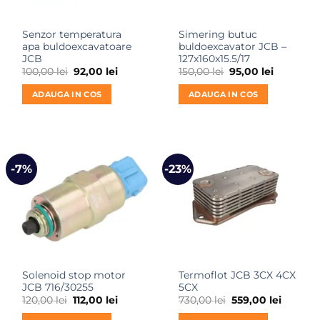
Senzor temperatura
Simering butuc
apa buldoexcavatoare
buldoexcavator JCB –
JCB
127x160x15.5/17
Prețul
Prețul
Prețul
Prețul
100,00
lei
92,00
lei
150,00
lei
95,00
lei
inițial
curent
inițial
curent
a
este:
a
este:
ADAUGA IN COS
ADAUGA IN COS
fost:
92,00 lei.
fost:
95,00 lei.
100,00 lei.
150,00 lei.
-7%
-23%
Solenoid stop motor
Termoflot JCB 3CX 4CX
JCB 716/30255
5CX
Prețul
Prețul
Prețul
Prețul
120,00
lei
112,00
lei
730,00
lei
559,00
lei
inițial
curent
inițial
curent
a
este:
a
este: