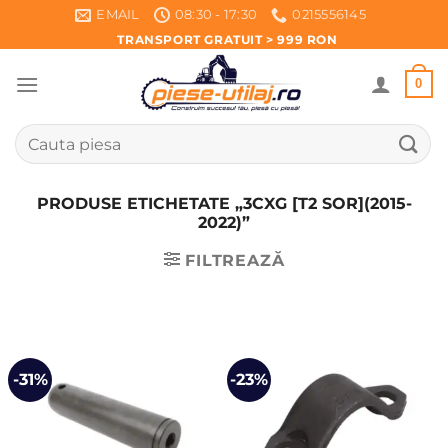
Skip
EMAIL
08:30 - 17:30
0215556145
to
TRANSPORT GRATUIT > 999 RON
content
0
Caută
după:
PRODUSE ETICHETATE „3CXG [T2 SOR](2015-
2022)”
FILTREAZĂ
-31%
-23%