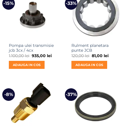
-15%
-33%
Pompa ulei transmisie
Rulment planetara
jcb 3cx / 4cx
punte JCB
Prețul
Prețul
Prețul
Prețul
1.100,00
lei
935,00
lei
120,00
lei
81,00
lei
inițial
curent
inițial
curent
a
este:
a
este:
ADAUGA IN COS
ADAUGA IN COS
fost:
935,00 lei.
fost:
81,00 lei.
1.100,00 lei.
120,00 lei.
-8%
-37%