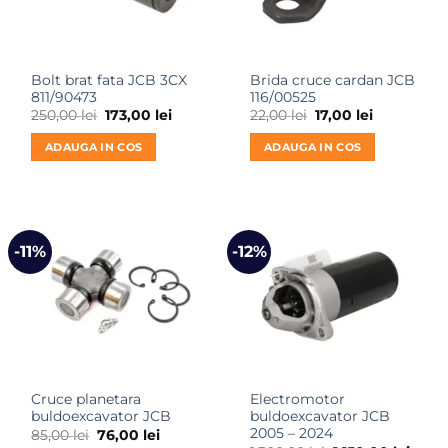
Bolt brat fata JCB 3CX
Brida cruce cardan JCB
811/90473
116/00525
Prețul
Prețul
Prețul
Prețul
250,00
lei
173,00
lei
22,00
lei
17,00
lei
inițial
curent
inițial
curent
a
este:
a
este:
ADAUGA IN COS
ADAUGA IN COS
fost:
173,00 lei.
fost:
17,00 lei.
250,00 lei.
22,00 lei.
-11%
-12%
Cruce planetara
Electromotor
buldoexcavator JCB
buldoexcavator JCB
2005 – 2024
Prețul
Prețul
85,00
lei
76,00
lei
inițial
curent