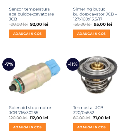
Senzor temperatura
Simering butuc
apa buldoexcavatoare
buldoexcavator JCB –
JCB
127x160x15.5/17
Prețul
Prețul
Prețul
Prețul
100,00
lei
92,00
lei
150,00
lei
95,00
lei
inițial
curent
inițial
curent
a
este:
a
este:
ADAUGA IN COS
ADAUGA IN COS
fost:
92,00 lei.
fost:
95,00 lei.
100,00 lei.
150,00 lei.
-7%
-11%
Solenoid stop motor
Termostat JCB
JCB 716/30255
320/04552
Prețul
Prețul
Prețul
Prețul
120,00
lei
112,00
lei
80,00
lei
71,00
lei
inițial
curent
inițial
curent
a
este:
a
este:
ADAUGA IN COS
ADAUGA IN COS
fost:
112,00 lei.
fost:
71,00 lei.