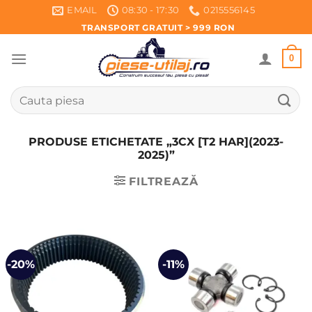
Skip
EMAIL
08:30 - 17:30
0215556145
to
TRANSPORT GRATUIT > 999 RON
content
0
Caută
după:
PRODUSE ETICHETATE „3CX [T2 HAR](2023-
2025)”
FILTREAZĂ
-20%
-11%