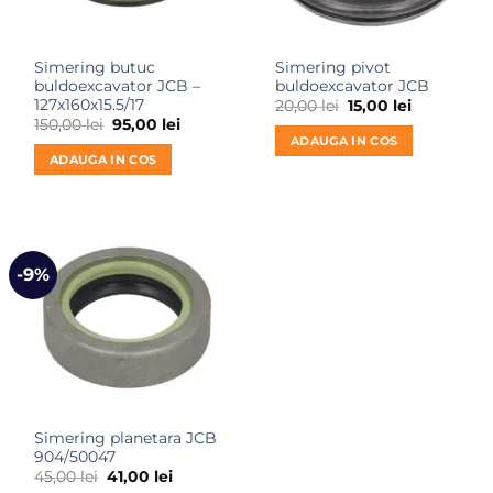
Simering butuc
Simering pivot
buldoexcavator JCB –
buldoexcavator JCB
127x160x15.5/17
Prețul
Prețul
20,00
lei
15,00
lei
inițial
curent
Prețul
Prețul
150,00
lei
95,00
lei
a
este:
inițial
curent
ADAUGA IN COS
fost:
15,00 lei.
a
este:
ADAUGA IN COS
20,00 lei.
fost:
95,00 lei.
150,00 lei.
-9%
Simering planetara JCB
904/50047
Prețul
Prețul
45,00
lei
41,00
lei
inițial
curent