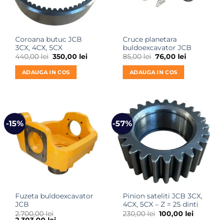
Coroana butuc JCB
Cruce planetara
3CX, 4CX, 5CX
buldoexcavator JCB
Prețul
Prețul
Prețul
Prețul
440,00
lei
350,00
lei
85,00
lei
76,00
lei
inițial
curent
inițial
curent
a
este:
a
este:
ADAUGA IN COS
ADAUGA IN COS
fost:
350,00 lei.
fost:
76,00 lei.
440,00 lei.
85,00 lei.
-15%
-57%
Fuzeta buldoexcavator
Pinion sateliti JCB 3CX,
JCB
4CX, 5CX – Z = 25 dinti
Prețul
Prețul
2.700,00
lei
230,00
lei
100,00
lei
Prețul
Prețul
inițial
curent
2.303,00
lei