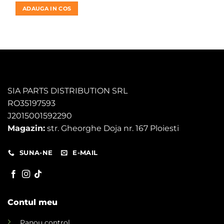
a
este:
ADAUGA IN COS
fost:
41,00 lei.
45,00 lei.
SIA PARTS DISTRIBUTION SRL
RO35197593
J2015001592290
Magazin:
str. Gheorghe Doja nr. 167 Ploiesti
SUNA-NE
E-MAIL
Contul meu
Panou control