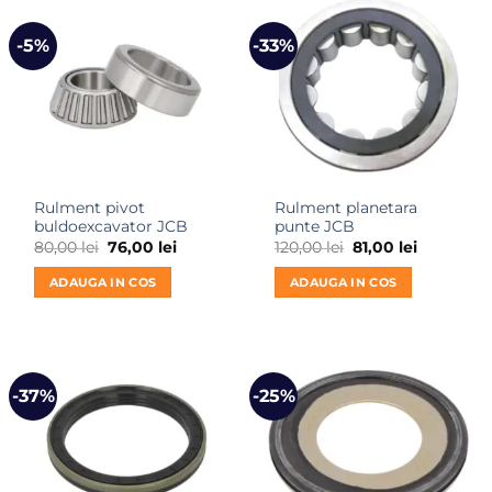
-5%
-33%
Rulment pivot
Rulment planetara
buldoexcavator JCB
punte JCB
Prețul
Prețul
Prețul
Prețul
80,00
lei
76,00
lei
120,00
lei
81,00
lei
inițial
curent
inițial
curent
a
este:
a
este:
ADAUGA IN COS
ADAUGA IN COS
fost:
76,00 lei.
fost:
81,00 lei.
80,00 lei.
120,00 lei.
-37%
-25%