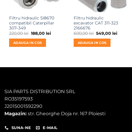
Filtru hidraulic 5I8670
Filtru hidraulic
compatibil Caterpillar
excavator CAT 311-323
307–349
2166676
Prețul
Prețul
Prețul
Prețul
220,00
lei
188,00
lei
600,00
lei
549,00
lei
inițial
curent
inițial
curent
a
este:
a
este:
ADAUGA IN COS
ADAUGA IN COS
fost:
188,00 lei.
fost:
549,00 
220,00 lei.
600,00 lei.
SIA PARTS DISTRIBUTION SRL
RO35197593
J2015001592290
Magazin:
str. Gheorghe Doja nr. 167 Ploiesti
SUNA-NE
E-MAIL