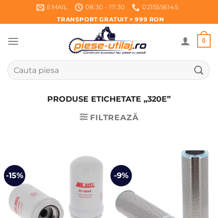
Skip
EMAIL
08:30 - 17:30
0215556145
to
TRANSPORT GRATUIT > 999 RON
content
0
Caută
după:
PRODUSE ETICHETATE „320E”
FILTREAZĂ
-15%
-9%