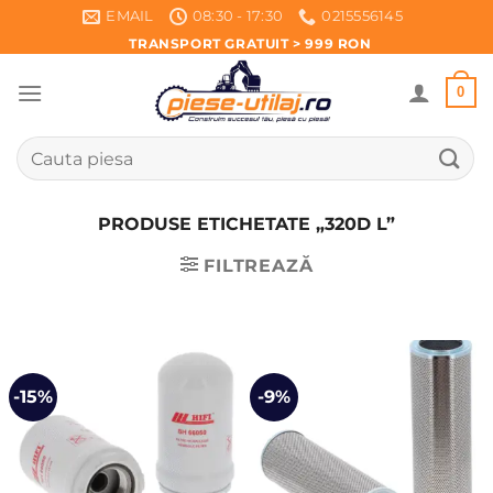
Skip
EMAIL
08:30 - 17:30
0215556145
to
TRANSPORT GRATUIT > 999 RON
content
0
Caută
după:
PRODUSE ETICHETATE „320D L”
FILTREAZĂ
-15%
-9%