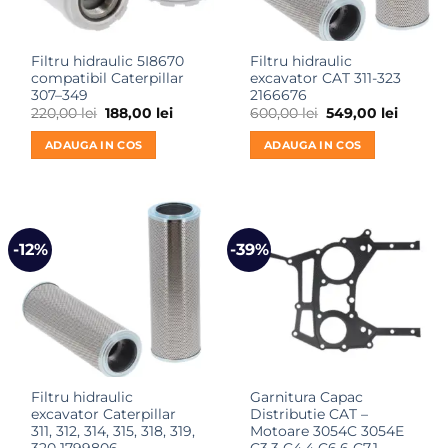
Filtru hidraulic 5I8670
Filtru hidraulic
compatibil Caterpillar
excavator CAT 311-323
307–349
2166676
Prețul
Prețul
Prețul
Prețul
220,00
lei
188,00
lei
600,00
lei
549,00
lei
inițial
curent
inițial
curent
a
este:
a
este:
ADAUGA IN COS
ADAUGA IN COS
fost:
188,00 lei.
fost:
549,00 
220,00 lei.
600,00 lei.
-12%
-39%
Filtru hidraulic
Garnitura Capac
excavator Caterpillar
Distributie CAT –
311, 312, 314, 315, 318, 319,
Motoare 3054C 3054E