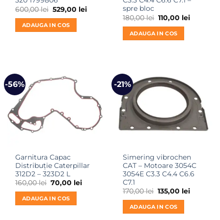
320 1799806
C3.3 C4.4 C6.6 C7.1 –
spre bloc
Prețul
Prețul
600,00
lei
529,00
lei
inițial
curent
Prețul
Prețul
180,00
lei
110,00
lei
a
este:
inițial
curent
ADAUGA IN COS
fost:
529,00 lei.
a
este:
ADAUGA IN COS
600,00 lei.
fost:
110,00 lei
180,00 lei.
-56%
-21%
Garnitura Capac
Simering vibrochen
Distribuție Caterpillar
CAT – Motoare 3054C
312D2 – 323D2 L
3054E C3.3 C4.4 C6.6
C7.1
Prețul
Prețul
160,00
lei
70,00
lei
inițial
curent
Prețul
Prețul
170,00
lei
135,00
lei
a
este:
inițial
curent
ADAUGA IN COS
fost:
70,00 lei.
a
este:
ADAUGA IN COS
160,00 lei.
fost:
135,00 lei
170,00 lei.