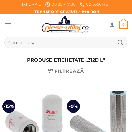
Skip
EMAIL
08:30 - 17:30
0215556145
to
TRANSPORT GRATUIT > 999 RON
content
0
Caută
după:
PRODUSE ETICHETATE „312D L”
FILTREAZĂ
-15%
-9%