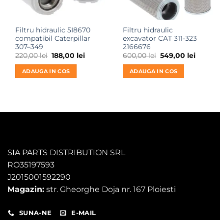
Filtru hidraulic 5I8670
Filtru hidraulic
compatibil Caterpillar
excavator CAT 311-323
307–349
2166676
Prețul
Prețul
Prețul
Prețul
220,00
lei
188,00
lei
600,00
lei
549,00
lei
inițial
curent
inițial
curent
a
este:
a
este:
ADAUGA IN COS
ADAUGA IN COS
fost:
188,00 lei.
fost:
549,00 
220,00 lei.
600,00 lei.
SIA PARTS DISTRIBUTION SRL
RO35197593
J2015001592290
Magazin:
str. Gheorghe Doja nr. 167 Ploiesti
SUNA-NE
E-MAIL