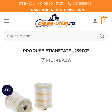
Skip
EMAIL
08:30 - 17:30
0215556145
to
TRANSPORT GRATUIT > 999 RON
content
0
Caută
după:
PRODUSE ETICHETATE „259D3”
FILTREAZĂ
-11%