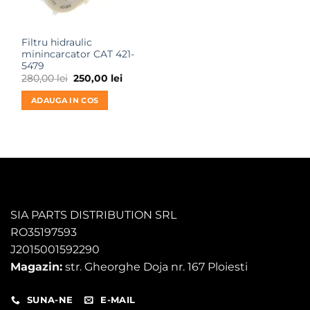
Filtru hidraulic
minincarcator CAT 421-
5479
Prețul
Prețul
280,00
lei
250,00
lei
inițial
curent
a
este:
ADAUGA IN COS
fost:
250,00 lei.
280,00 lei.
SIA PARTS DISTRIBUTION SRL
RO35197593
J2015001592290
Magazin:
str. Gheorghe Doja nr. 167 Ploiesti
SUNA-NE
E-MAIL