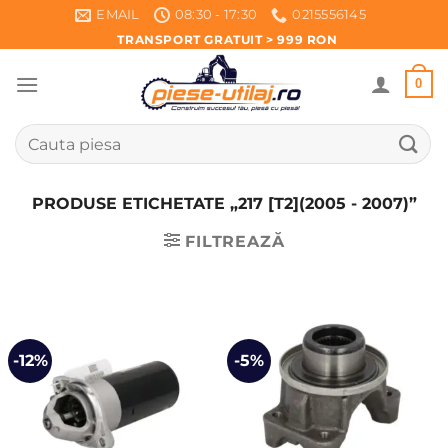
Skip
EMAIL
08:30 - 17:30
0215556145
to
TRANSPORT GRATUIT > 999 RON
content
0
Caută
după:
PRODUSE ETICHETATE „217 [T2](2005 - 2007)”
FILTREAZĂ
-12%
-5%