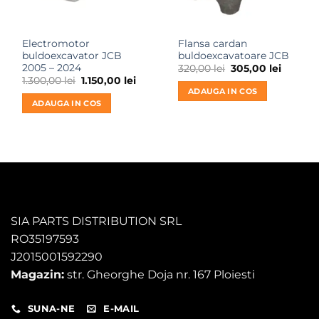
Electromotor
Flansa cardan
buldoexcavator JCB
buldoexcavatoare JCB
2005 – 2024
Prețul
Prețul
320,00
lei
305,00
lei
inițial
curent
Prețul
Prețul
1.300,00
lei
1.150,00
lei
a
este:
inițial
curent
ADAUGA IN COS
fost:
305,00 l
a
este:
ADAUGA IN COS
320,00 lei.
fost:
1.150,00 lei.
1.300,00 lei.
SIA PARTS DISTRIBUTION SRL
RO35197593
J2015001592290
Magazin:
str. Gheorghe Doja nr. 167 Ploiesti
SUNA-NE
E-MAIL