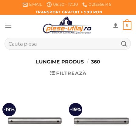
Skip
EMAIL
08:30 - 17:30
0215556145
to
TRANSPORT GRATUIT > 999 RON
content
0
Caută
după:
LUNGIME PRODUS
/
360
FILTREAZĂ
-19%
-19%