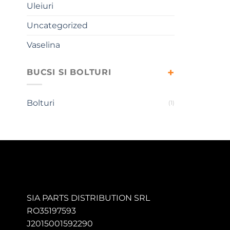
Uleiuri
Uncategorized
Vaselina
BUCSI SI BOLTURI
Bolturi
(1)
SIA PARTS DISTRIBUTION SRL
RO35197593
J2015001592290