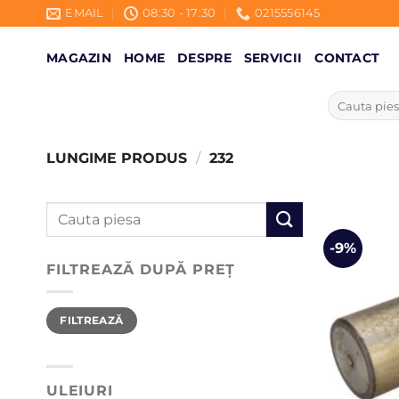
Skip
EMAIL
08:30 - 17:30
0215556145
to
content
MAGAZIN
HOME
DESPRE
SERVICII
CONTACT
Caută
după:
LUNGIME PRODUS
/
232
Caută
după:
-9%
FILTREAZĂ DUPĂ PREȚ
Preț
Preț
FILTREAZĂ
minim
maxim
ULEIURI