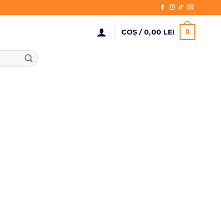
COȘ /
0,00
LEI
0