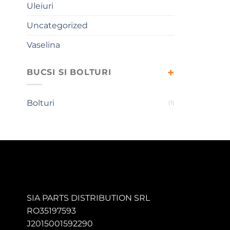
Uleiuri
Uncategorized
Vaselina
BUCSI SI BOLTURI
Bolturi
(1)
SIA PARTS DISTRIBUTION SRL
RO35197593
J2015001592290