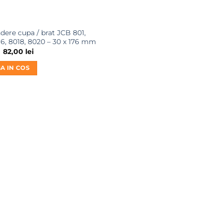
ndere cupa / brat JCB 801,
16, 8018, 8020 – 30 x 176 mm
Prețul
Prețul
82,00
lei
inițial
curent
a
este:
A IN COS
fost:
82,00 lei.
99,00 lei.