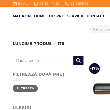
Skip
EMAIL
08:30 - 17:30
0215556145
to
content
MAGAZIN
HOME
DESPRE
SERVICII
CONTACT
Caută
după:
LUNGIME PRODUS
/
176
Caută
după:
-17%
FILTREAZĂ DUPĂ PREȚ
Preț
Preț
FILTREAZĂ
minim
maxim
ULEIURI