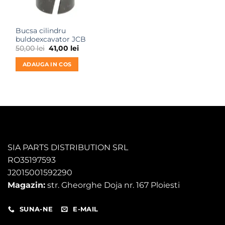
Bucsa cilindru
buldoexcavator JCB
Prețul
Prețul
50,00
lei
41,00
lei
inițial
curent
a
este:
ADAUGA IN COS
fost:
41,00 lei.
50,00 lei.
SIA PARTS DISTRIBUTION SRL
RO35197593
J2015001592290
Magazin:
str. Gheorghe Doja nr. 167 Ploiesti
SUNA-NE
E-MAIL