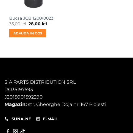
Bucsa JCB 1208/0023
Prețul
Prețul
35,00
lei
28,00
lei
inițial
curent
a
este:
ADAUGA IN COS
fost:
28,00 lei.
35,00 lei.
SIA PARTS DISTRIBUTION SRL
RO35197593
J2015001592290
Magazin:
str. Gheorghe Doja nr. 167 Ploiesti
SUNA-NE
E-MAIL