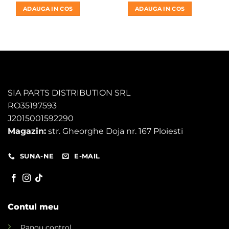
a
este:
a
este:
ADAUGA IN COS
ADAUGA IN COS
fost:
160,00 lei.
fost:
305,00 l
250,00 lei.
360,00 lei.
SIA PARTS DISTRIBUTION SRL
RO35197593
J2015001592290
Magazin:
str. Gheorghe Doja nr. 167 Ploiesti
SUNA-NE
E-MAIL
Contul meu
Panou control