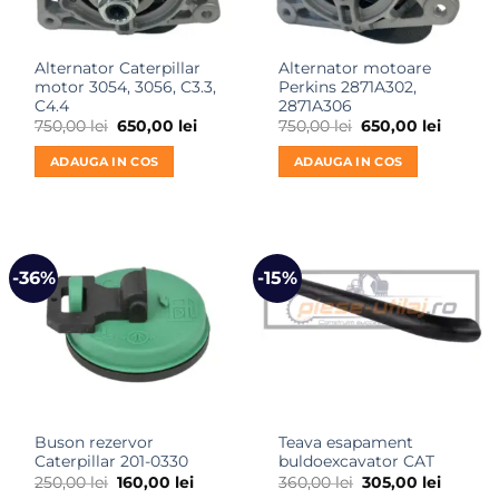
Alternator Caterpillar
Alternator motoare
motor 3054, 3056, C3.3,
Perkins 2871A302,
C4.4
2871A306
Prețul
Prețul
Prețul
Prețul
750,00
lei
650,00
lei
750,00
lei
650,00
lei
inițial
curent
inițial
curent
a
este:
a
este:
ADAUGA IN COS
ADAUGA IN COS
fost:
650,00 lei.
fost:
650,00 l
750,00 lei.
750,00 lei.
-36%
-15%
Buson rezervor
Teava esapament
Caterpillar 201-0330
buldoexcavator CAT
Prețul
Prețul
Prețul
Prețul
250,00
lei
160,00
lei
360,00
lei
305,00
lei
inițial
curent
inițial
curent