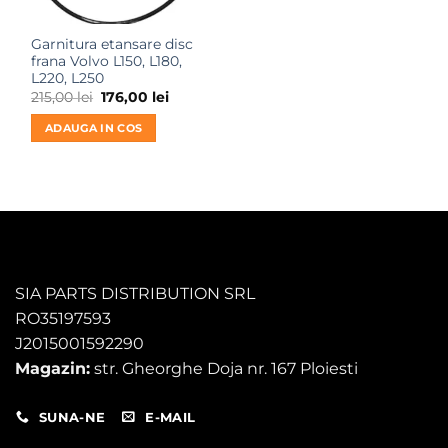
Garnitura etansare disc
frana Volvo L150, L180,
L220, L250
Prețul
Prețul
215,00
lei
176,00
lei
inițial
curent
a
este:
ADAUGA IN COS
fost:
176,00 lei.
215,00 lei.
SIA PARTS DISTRIBUTION SRL
RO35197593
J2015001592290
Magazin:
str. Gheorghe Doja nr. 167 Ploiesti
SUNA-NE
E-MAIL