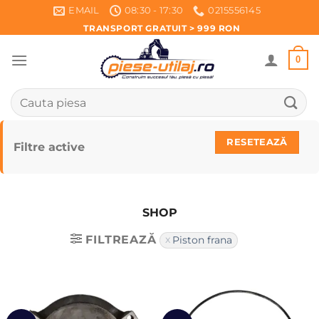
Skip
EMAIL
08:30 - 17:30
0215556145
to
TRANSPORT GRATUIT > 999 RON
content
0
Caută
după:
RESETEAZĂ
Filtre active
SHOP
FILTREAZĂ
Piston frana