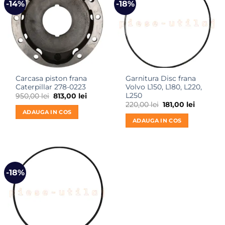
-14%
-18%
Carcasa piston frana
Garnitura Disc frana
Caterpillar 278-0223
Volvo L150, L180, L220,
L250
Prețul
Prețul
950,00
lei
813,00
lei
inițial
curent
Prețul
Prețul
220,00
lei
181,00
lei
a
este:
inițial
curent
ADAUGA IN COS
fost:
813,00 lei.
a
este:
ADAUGA IN COS
950,00 lei.
fost:
181,00 lei
220,00 lei.
-18%