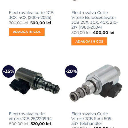
Electrovalva cutie JCB
Electrovalva Cutie
3CX, 4CX (2004-2025)
Viteze Buldoexcavator
JCB 2CX, 3CX, 4CX, 210–
Prețul
Prețul
700,00
lei
500,00
lei
inițial
curent
217 (1980-2004)
a
este:
ADAUGA IN COS
Prețul
Prețul
500,00
lei
400,00
lei
fost:
500,00 lei.
inițial
curent
700,00 lei.
a
este:
ADAUGA IN COS
fost:
400,00 
500,00 lei.
-35%
-20%
Electrovalva cutie
Electrovalva Cutie
viteze JCB 25/220994
Viteze JCB Serii 505–
537 Telehandler
Prețul
Prețul
800,00
lei
520,00
lei
inițial
curent