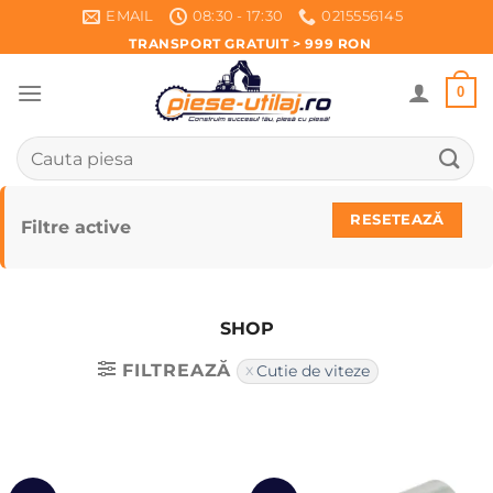
Skip
EMAIL
08:30 - 17:30
0215556145
to
TRANSPORT GRATUIT > 999 RON
content
0
Caută
după:
RESETEAZĂ
Filtre active
SHOP
FILTREAZĂ
Cutie de viteze