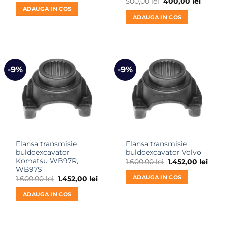
Prețul
Prețul
500,00
lei
400,00
lei
a
este:
inițial
curent
ADAUGA IN COS
fost:
520,00 lei.
a
este:
ADAUGA IN COS
800,00 lei.
fost:
400,00 
500,00 lei.
-9%
-9%
Flansa transmisie
Flansa transmisie
buldoexcavator
buldoexcavator Volvo
Komatsu WB97R,
Prețul
Preț
1.600,00
lei
1.452,00
lei
inițial
cure
WB97S
a
este:
ADAUGA IN COS
Prețul
Prețul
1.600,00
lei
1.452,00
lei
fost:
1.452
inițial
curent
1.600,00 lei.
a
este:
ADAUGA IN COS
fost:
1.452,00 lei.
1.600,00 lei.