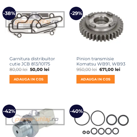
-38%
-29%
Garnitura distribuitor
Pinion transmisie
cutie JCB 813/10175
Komatsu WB91, WB93
Prețul
Prețul
Prețul
Prețul
80,00
lei
50,00
lei
950,00
lei
671,00
lei
inițial
curent
inițial
curent
a
este:
a
este:
ADAUGA IN COS
ADAUGA IN COS
fost:
50,00 lei.
fost:
671,00 le
80,00 lei.
950,00 lei.
-42%
-40%