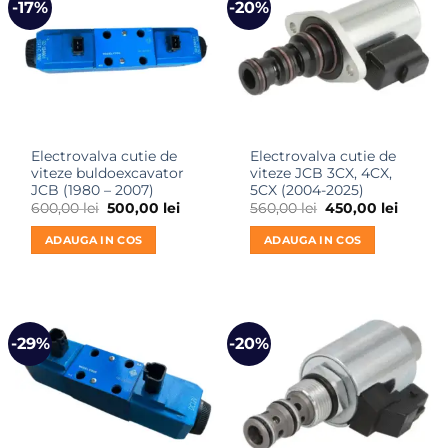
-17%
-20%
Electrovalva cutie de
Electrovalva cutie de
viteze buldoexcavator
viteze JCB 3CX, 4CX,
JCB (1980 – 2007)
5CX (2004-2025)
Prețul
Prețul
Prețul
Prețul
600,00
lei
500,00
lei
560,00
lei
450,00
lei
inițial
curent
inițial
curent
a
este:
a
este:
ADAUGA IN COS
ADAUGA IN COS
fost:
500,00 lei.
fost:
450,00 
600,00 lei.
560,00 lei.
-29%
-20%