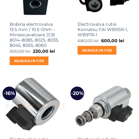
Bobina electrovalva
Electrovalva cutie
13.5 mm / 10.5 Ohm –
Komatsu FAI WB95R‑1,
Miniexcavatoare JCB
WB97R‑1
8014–8085, 8025, 8035,
Prețul
Prețul
680,00
lei
600,00
lei
inițial
curent
8045, 8055, 8060
a
este:
ADAUGA IN COS
Prețul
Prețul
300,00
lei
220,00
lei
fost:
600,00 
inițial
curent
680,00 lei.
a
este:
ADAUGA IN COS
fost:
220,00 lei.
300,00 lei.
-16%
-20%