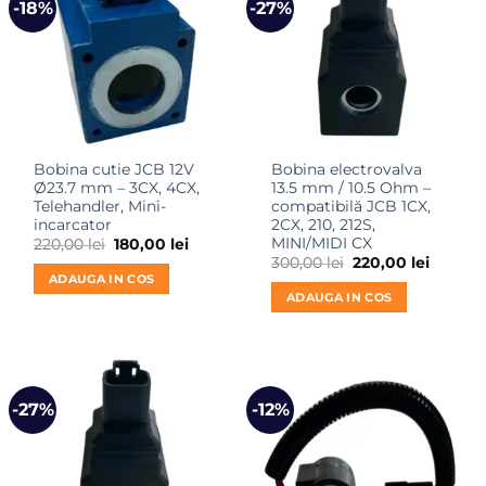
-18%
-27%
Bobina cutie JCB 12V
Bobina electrovalva
Ø23.7 mm – 3CX, 4CX,
13.5 mm / 10.5 Ohm –
Telehandler, Mini-
compatibilă JCB 1CX,
incarcator
2CX, 210, 212S,
MINI/MIDI CX
Prețul
Prețul
220,00
lei
180,00
lei
inițial
curent
Prețul
Prețul
300,00
lei
220,00
lei
a
este:
inițial
curent
ADAUGA IN COS
fost:
180,00 lei.
a
este:
ADAUGA IN COS
220,00 lei.
fost:
220,00 l
300,00 lei.
-27%
-12%