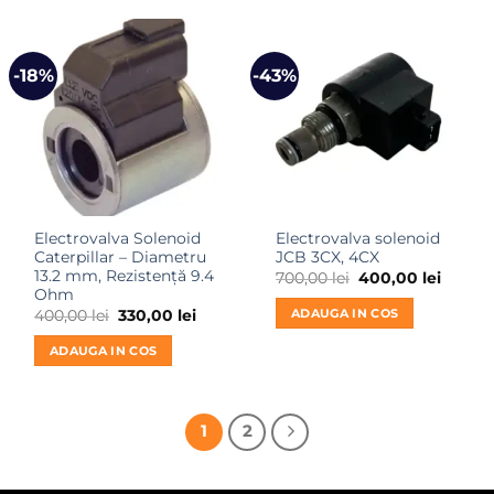
-18%
-43%
Electrovalva Solenoid
Electrovalva solenoid
Caterpillar – Diametru
JCB 3CX, 4CX
13.2 mm, Rezistență 9.4
Prețul
Prețul
700,00
lei
400,00
lei
inițial
curent
Ohm
a
este:
ADAUGA IN COS
Prețul
Prețul
400,00
lei
330,00
lei
fost:
400,00 
inițial
curent
700,00 lei.
a
este:
ADAUGA IN COS
fost:
330,00 lei.
400,00 lei.
1
2