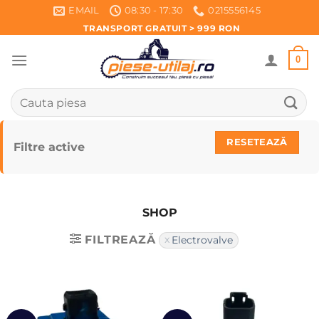
Skip
EMAIL
08:30 - 17:30
0215556145
to
TRANSPORT GRATUIT > 999 RON
content
0
Caută
după:
RESETEAZĂ
Filtre active
SHOP
FILTREAZĂ
Electrovalve