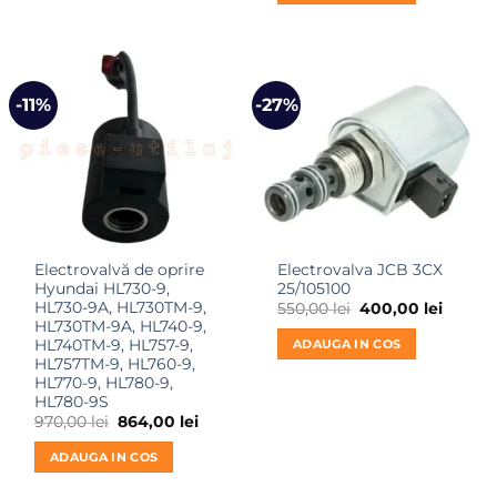
500,00 lei.
-11%
-27%
Electrovalvă de oprire
Electrovalva JCB 3CX
Hyundai HL730-9,
25/105100
HL730-9A, HL730TM-9,
Prețul
Prețul
550,00
lei
400,00
lei
inițial
curent
HL730TM-9A, HL740-9,
a
este:
HL740TM-9, HL757-9,
ADAUGA IN COS
fost:
400,00 
HL757TM-9, HL760-9,
550,00 lei.
HL770-9, HL780-9,
HL780-9S
Prețul
Prețul
970,00
lei
864,00
lei
inițial
curent
a
este:
ADAUGA IN COS
fost:
864,00 lei.
970,00 lei.