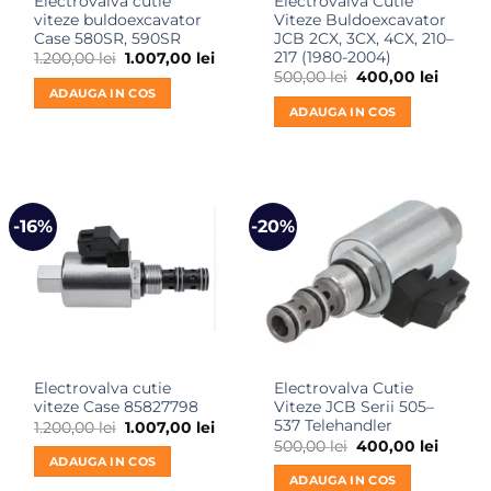
Electrovalva cutie
Electrovalva Cutie
viteze buldoexcavator
Viteze Buldoexcavator
Case 580SR, 590SR
JCB 2CX, 3CX, 4CX, 210–
217 (1980-2004)
Prețul
Prețul
1.200,00
lei
1.007,00
lei
inițial
curent
Prețul
Prețul
500,00
lei
400,00
lei
a
este:
inițial
curent
ADAUGA IN COS
fost:
1.007,00 lei.
a
este:
ADAUGA IN COS
1.200,00 lei.
fost:
400,00 
500,00 lei.
-16%
-20%
Electrovalva cutie
Electrovalva Cutie
viteze Case 85827798
Viteze JCB Serii 505–
537 Telehandler
Prețul
Prețul
1.200,00
lei
1.007,00
lei
inițial
curent
Prețul
Prețul
500,00
lei
400,00
lei
a
este:
inițial
curent
ADAUGA IN COS
fost:
1.007,00 lei.
a
este:
ADAUGA IN COS
1.200,00 lei.
fost:
400,00 