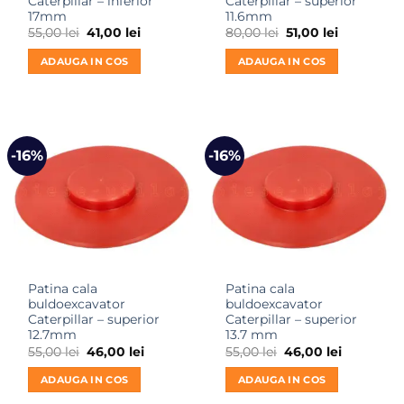
Caterpillar – inferior
Caterpillar – superior
17mm
11.6mm
Prețul
Prețul
Prețul
Prețul
55,00
lei
41,00
lei
80,00
lei
51,00
lei
inițial
curent
inițial
curent
a
este:
a
este:
ADAUGA IN COS
ADAUGA IN COS
fost:
41,00 lei.
fost:
51,00 lei.
55,00 lei.
80,00 lei.
-16%
-16%
Patina cala
Patina cala
buldoexcavator
buldoexcavator
Caterpillar – superior
Caterpillar – superior
12.7mm
13.7 mm
Prețul
Prețul
Prețul
Prețul
55,00
lei
46,00
lei
55,00
lei
46,00
lei
inițial
curent
inițial
curent
a
este:
a
este:
ADAUGA IN COS
ADAUGA IN COS
fost:
46,00 lei.
fost:
46,00 lei.
55,00 lei.
55,00 lei.