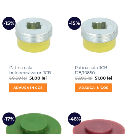
-15%
-15%
Patina cala
Patina cala JCB
buldoexcavator JCB
128/10850
Prețul
Prețul
Prețul
Prețul
60,00
lei
51,00
lei
60,00
lei
51,00
lei
inițial
curent
inițial
curent
a
este:
a
este:
ADAUGA IN COS
ADAUGA IN COS
fost:
51,00 lei.
fost:
51,00 lei.
60,00 lei.
60,00 lei.
-17%
-46%