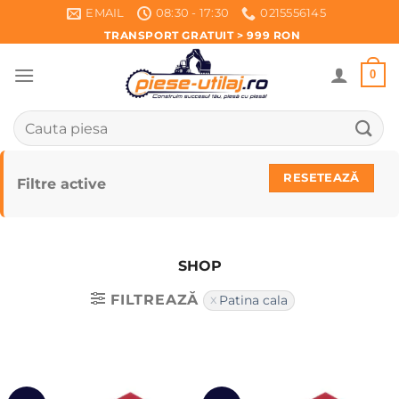
Skip
EMAIL
08:30 - 17:30
0215556145
to
TRANSPORT GRATUIT > 999 RON
content
0
Caută
după:
RESETEAZĂ
Filtre active
SHOP
FILTREAZĂ
Patina cala