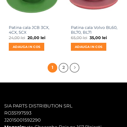
Patina cala JCB 3CX,
Patina cala Volvo BL60,
4CX, 5CX
BL70, BL71
Prețul
Prețul
Prețul
Prețul
24,00
lei
20,00
lei
65,00
lei
35,00
lei
inițial
curent
inițial
curent
a
este:
a
este:
ADAUGA IN COS
ADAUGA IN COS
fost:
20,00 lei.
fost:
35,00 lei.
24,00 lei.
65,00 lei.
1
2
SIA PARTS DISTRIBUTION SRL
RO35197593
J2015001592290