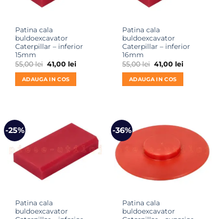
Patina cala
Patina cala
buldoexcavator
buldoexcavator
Caterpillar – inferior
Caterpillar – inferior
15mm
16mm
Prețul
Prețul
Prețul
Prețul
55,00
lei
41,00
lei
55,00
lei
41,00
lei
inițial
curent
inițial
curent
a
este:
a
este:
ADAUGA IN COS
ADAUGA IN COS
fost:
41,00 lei.
fost:
41,00 lei.
55,00 lei.
55,00 lei.
-25%
-36%
Patina cala
Patina cala
buldoexcavator
buldoexcavator