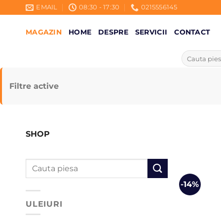
Skip
EMAIL
08:30 - 17:30
0215556145
to
content
MAGAZIN
HOME
DESPRE
SERVICII
CONTACT
Caută
după:
Filtre active
SHOP
Caută
după:
-14%
ULEIURI