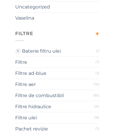
Uncategorized
Vaselina
FILTRE
Baterie filtru ulei
(1)
Filtre
(7)
Filtre ad-blue
(3)
Filtre aer
(74)
Filtre de combustibil
(65)
Filtre hidraulice
(51)
Filtre ulei
(18)
Pachet revizie
(7)