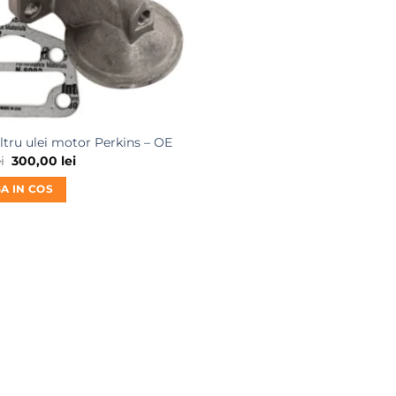
iltru ulei motor Perkins – OE
Prețul
Prețul
i
300,00
lei
inițial
curent
a
este:
A IN COS
fost:
300,00 lei.
350,00 lei.