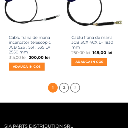
Cablu frana de mana
Cablu frana de mana
incarcator telescopic
JCB 3CX 4CX L= 1830
JCB 526 , 531 , 535 L=
mm
2550 mm
Prețul
Prețul
250,00
lei
149,00
lei
inițial
curent
Prețul
Prețul
315,00
lei
200,00
lei
a
este:
inițial
curent
ADAUGA IN COS
fost:
149,00 le
a
este:
ADAUGA IN COS
250,00 lei.
fost:
200,00 lei.
315,00 lei.
1
2
SIA PARTS DISTRIBUTION SRL