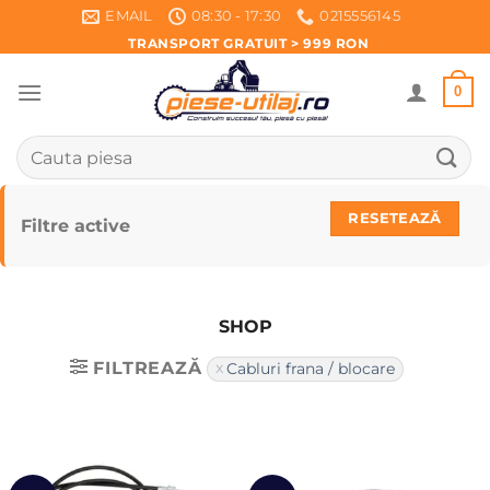
Skip
EMAIL
08:30 - 17:30
0215556145
to
TRANSPORT GRATUIT > 999 RON
content
0
Caută
după:
RESETEAZĂ
Filtre active
SHOP
FILTREAZĂ
Cabluri frana / blocare