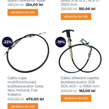
spate Caterpillar 428B
spate JCB 3CX , 4CX L=
3020 mm
Prețul
Prețul
280,00
lei
224,00
lei
inițial
curent
Prețul
Prețul
250,00
lei
150,00
lei
a
este:
inițial
curent
ADAUGA IN COS
fost:
224,00 lei.
a
este:
ADAUGA IN COS
280,00 lei.
fost:
150,00 le
250,00 lei.
-22%
-19%
Cablu cupa
Cablu eliberare capota
multifunctionala
buldoexcavator JCB
buldoexcavator Case,
3CX, 4CX – L=1060 mm
New Holland, Fiat-
Prețul
Prețul
200,00
lei
163,00
lei
inițial
curent
Kobelco
a
este:
ADAUGA IN COS
Prețul
Prețul
600,00
lei
470,00
lei
fost:
163,00 le
inițial
curent
200,00 lei.
a
este:
ADAUGA IN COS
fost:
470,00 lei.