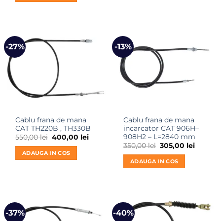
600,00 lei.
-27%
-13%
Cablu frana de mana
Cablu frana de mana
CAT TH220B , TH330B
incarcator CAT 906H–
908H2 – L=2840 mm
Prețul
Prețul
550,00
lei
400,00
lei
inițial
curent
Prețul
Prețul
350,00
lei
305,00
lei
a
este:
inițial
curent
ADAUGA IN COS
fost:
400,00 lei.
a
este:
ADAUGA IN COS
550,00 lei.
fost:
305,00 l
350,00 lei.
-37%
-40%