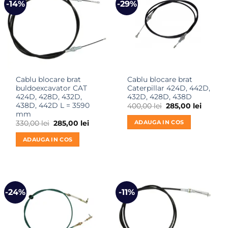
-14%
-29%
Cablu blocare brat
Cablu blocare brat
buldoexcavator CAT
Caterpillar 424D, 442D,
424D, 428D, 432D,
432D, 428D, 438D
438D, 442D L = 3590
Prețul
Prețul
400,00
lei
285,00
lei
inițial
curent
mm
a
este:
ADAUGA IN COS
Prețul
Prețul
330,00
lei
285,00
lei
fost:
285,00 l
inițial
curent
400,00 lei.
a
este:
ADAUGA IN COS
fost:
285,00 lei.
330,00 lei.
-24%
-11%