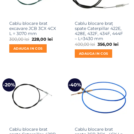
Cablu blocare brat
Cablu blocare braț
excavare JCB 3CX 4CX
spate Caterpillar 422E,
L = 3070 mm
428E, 432F, 434F, 444F
– L=3430 mm
Prețul
Prețul
300,00
lei
228,00
lei
inițial
curent
Prețul
Prețul
400,00
lei
356,00
lei
a
este:
inițial
curent
ADAUGA IN COS
fost:
228,00 lei.
a
este:
ADAUGA IN COS
300,00 lei.
fost:
356,00 l
400,00 lei.
-20%
-40%
Cablu blocare brat
Cablu blocare brat