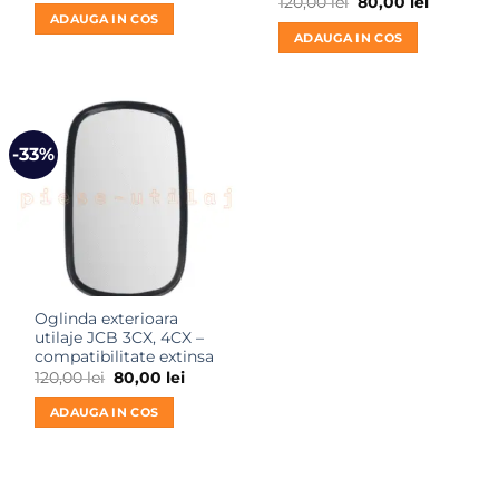
Prețul
Prețul
120,00
lei
80,00
lei
a
este:
inițial
curent
ADAUGA IN COS
fost:
80,00 lei.
a
este:
ADAUGA IN COS
120,00 lei.
fost:
80,00 lei.
120,00 lei.
-33%
Oglinda exterioara
utilaje JCB 3CX, 4CX –
compatibilitate extinsa
Prețul
Prețul
120,00
lei
80,00
lei
inițial
curent
a
este:
ADAUGA IN COS
fost:
80,00 lei.
120,00 lei.