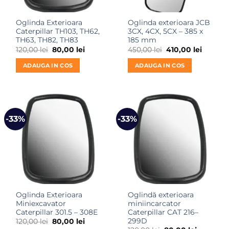
Oglinda Exterioara
Oglinda exterioara JCB
Caterpillar TH103, TH62,
3CX, 4CX, 5CX – 385 x
TH63, TH82, TH83
185 mm
Prețul
Prețul
Prețul
Prețul
120,00
lei
80,00
lei
450,00
lei
410,00
lei
inițial
curent
inițial
curent
a
este:
a
este:
ADAUGA IN COS
ADAUGA IN COS
fost:
80,00 lei.
fost:
410,00 l
120,00 lei.
450,00 lei.
-33%
-33%
Oglinda Exterioara
Oglindă exterioara
Miniexcavator
miniincarcator
Caterpillar 301.5 – 308E
Caterpillar CAT 216–
299D
Prețul
Prețul
120,00
lei
80,00
lei
inițial
curent