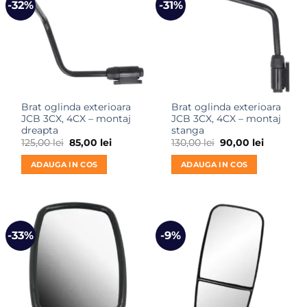
-32%
-31%
Brat oglinda exterioara
Brat oglinda exterioara
JCB 3CX, 4CX – montaj
JCB 3CX, 4CX – montaj
dreapta
stanga
Prețul
Prețul
Prețul
Prețul
125,00
lei
85,00
lei
130,00
lei
90,00
lei
inițial
curent
inițial
curent
a
este:
a
este:
ADAUGA IN COS
ADAUGA IN COS
fost:
85,00 lei.
fost:
90,00 lei.
125,00 lei.
130,00 lei.
-33%
-9%