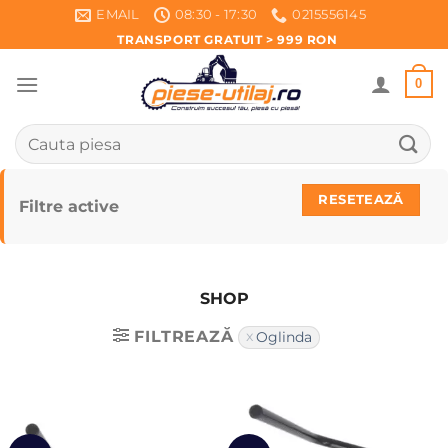
Skip
EMAIL
08:30 - 17:30
0215556145
to
TRANSPORT GRATUIT > 999 RON
content
0
Caută
după:
RESETEAZĂ
Filtre active
SHOP
FILTREAZĂ
Oglinda