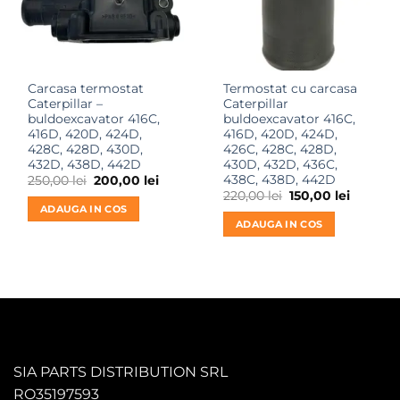
Carcasa termostat
Termostat cu carcasa
Caterpillar –
Caterpillar
buldoexcavator 416C,
buldoexcavator 416C,
416D, 420D, 424D,
416D, 420D, 424D,
428C, 428D, 430D,
426C, 428C, 428D,
432D, 438D, 442D
430D, 432D, 436C,
438C, 438D, 442D
Prețul
Prețul
250,00
lei
200,00
lei
inițial
curent
Prețul
Prețul
220,00
lei
150,00
lei
a
este:
inițial
curent
ADAUGA IN COS
fost:
200,00 lei.
a
este:
ADAUGA IN COS
250,00 lei.
fost:
150,00 le
220,00 lei.
SIA PARTS DISTRIBUTION SRL
RO35197593