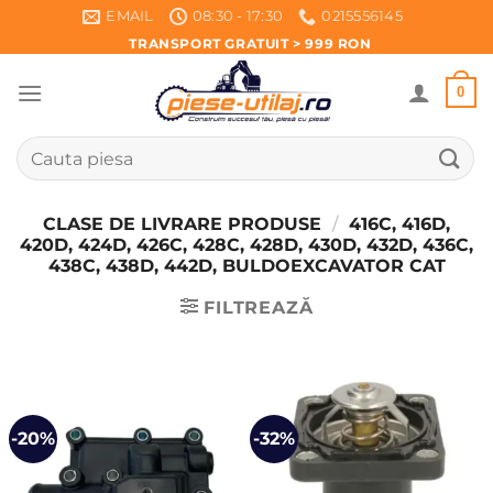
Skip
EMAIL
08:30 - 17:30
0215556145
to
TRANSPORT GRATUIT > 999 RON
content
0
Caută
după:
CLASE DE LIVRARE PRODUSE
/
416C, 416D,
420D, 424D, 426C, 428C, 428D, 430D, 432D, 436C,
438C, 438D, 442D, BULDOEXCAVATOR CAT
FILTREAZĂ
-20%
-32%